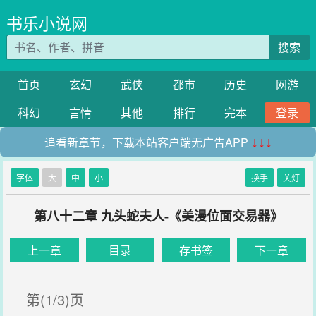
书乐小说网
搜索
首页
玄幻
武侠
都市
历史
网游
科幻
言情
其他
排行
完本
登录
追看新章节，下载本站客户端无广告APP
↓↓↓
字体
大
中
小
换手
关灯
第八十二章 九头蛇夫人-《美漫位面交易器》
上一章
目录
存书签
下一章
第(1/3)页