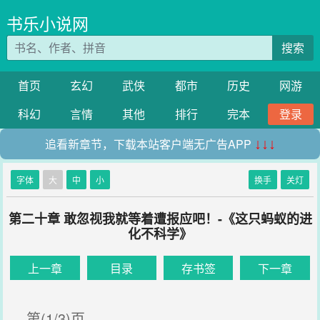
书乐小说网
搜索
首页
玄幻
武侠
都市
历史
网游
科幻
言情
其他
排行
完本
登录
追看新章节，下载本站客户端无广告APP
↓↓↓
字体
大
中
小
换手
关灯
第二十章 敢忽视我就等着遭报应吧！-《这只蚂蚁的进
化不科学》
上一章
目录
存书签
下一章
第(1/3)页