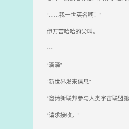
“......我一世英名啊！”
伊万苦哈哈的尖叫。
---
“滴滴”
“新世界发来信息”
“邀请新联邦参与人类宇宙联盟第
“请求接收。”