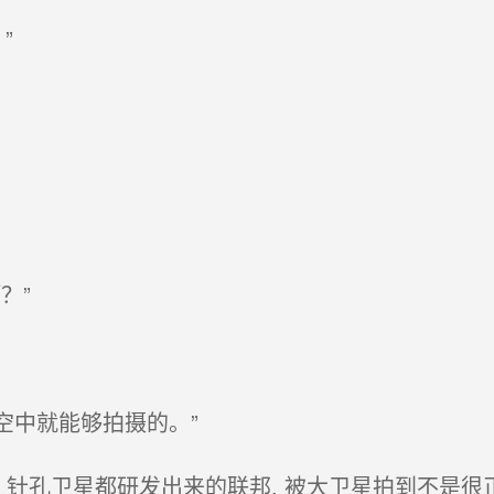
”
？”
空中就能够拍摄的。”
针孔卫星都研发出来的联邦, 被大卫星拍到不是很