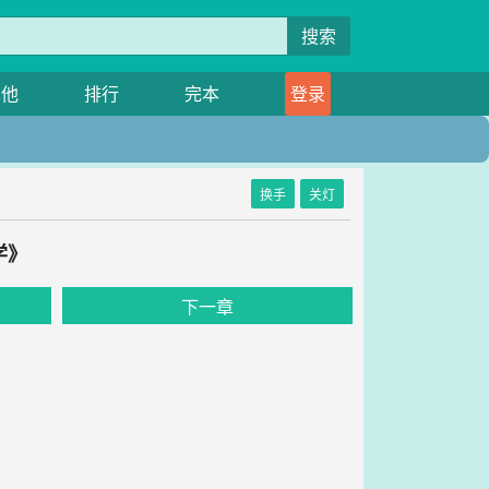
搜索
其他
排行
完本
登录
换手
关灯
学》
下一章