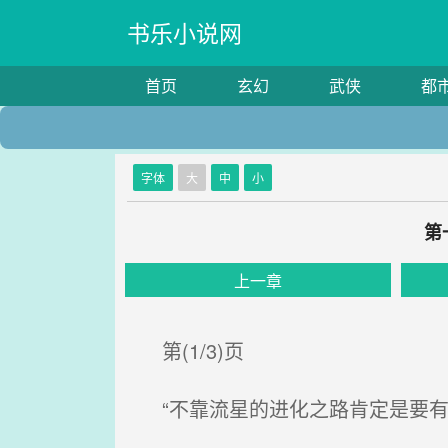
书乐小说网
首页
玄幻
武侠
都
字体
大
中
小
第
上一章
第(1/3)页
“不靠流星的进化之路肯定是要有