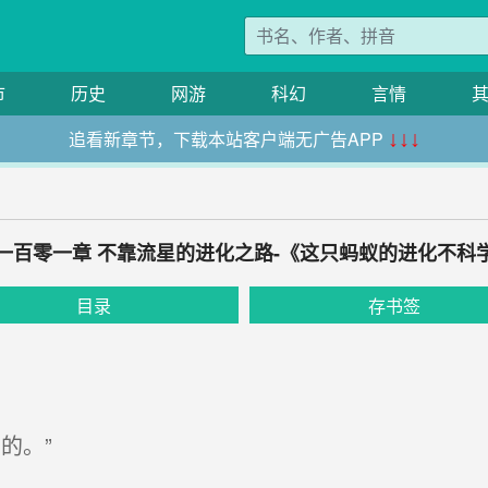
市
历史
网游
科幻
言情
追看新章节，下载本站客户端无广告APP
↓↓↓
一百零一章 不靠流星的进化之路-《这只蚂蚁的进化不科
目录
存书签
的。”