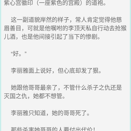
紫心宫徽印（一座紫色的宫殿）的道袍。
这一副道貌岸然的样子，常人肯定觉得他慈
眉善目，可就是他嘱咐的李顶天私自行动去抢猴
儿酒，也是他间接引起了当下的惨剧。
“好。”
李丽雅面上说好，但心底却发了狠。
她跟他哥哥最亲了，不管什么杀子之仇还是
灭国之仇，她都不想管。
李丽雅只知道，她的哥哥死了。
那些杀害她哥哥的人要付出代价！