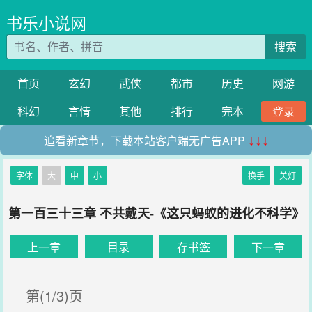
书乐小说网
搜索
首页
玄幻
武侠
都市
历史
网游
科幻
言情
其他
排行
完本
登录
追看新章节，下载本站客户端无广告APP
↓↓↓
字体
大
中
小
换手
关灯
第一百三十三章 不共戴天-《这只蚂蚁的进化不科学》
上一章
目录
存书签
下一章
第(1/3)页