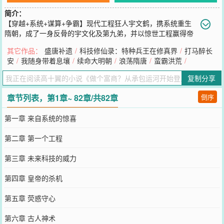
简介：
【穿越+系统+谋算+争霸】现代工程狂人宇文鹤，携系统重生
隋朝，成了一身反骨的宇文化及第九弟，并以惊世工程赢得帝
宠，成为大隋第一富商！乱世富商，就是别人眼中的肥肉，且由于政
其它作品：
盛唐补遗
/
科技修仙录：特种兵王在修真界
/
打马醉长
见不合，兄弟不睦！宇文化及：把你的工程队给我。宇文鹤：不给！
安
/
我随身带着息壤
/
续命大明朝
/
浪荡隋唐
/
蛮霸洪荒
/
宇文化及：跟我一起造反。宇文鹤：不干！家将：九公子，不好了，
大公子把皇帝杀了！正带着人马朝这里杀来！宇文鹤拍案而起：反
复制分享
了！
您要是觉得《
做个富商？从承包运河开始登上帝位！
》还不错的话请
章节列表，第1章~ 82章/共82章
倒序
不要忘记向您QQ群和微博微信里的朋友推荐哦！
第一章 来自系统的惊喜
第二章 第一个工程
第三章 未来科技的威力
第四章 皇帝的杀机
第五章 荧惑守心
第六章 古人神术