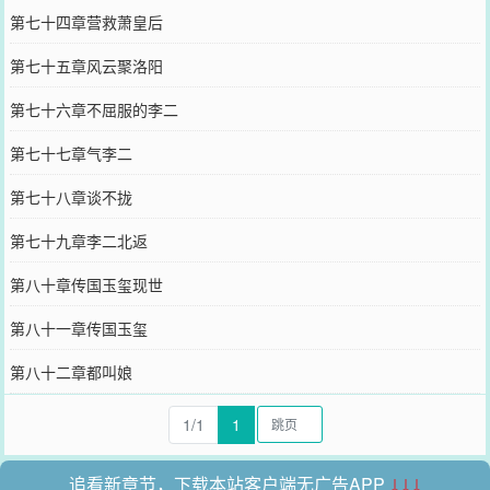
第七十四章营救萧皇后
第七十五章风云聚洛阳
第七十六章不屈服的李二
第七十七章气李二
第七十八章谈不拢
第七十九章李二北返
第八十章传国玉玺现世
第八十一章传国玉玺
第八十二章都叫娘
1/1
1
追看新章节，下载本站客户端无广告APP
↓↓↓