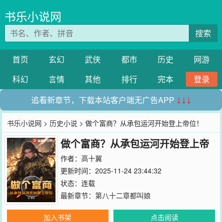
书乐小说网
搜索
首页
玄幻
武侠
都市
历史
网游
科幻
言情
其他
排行
完本
登录
追看新章节，下载本站客户端无广告APP
↓↓↓
书乐小说网
>
历史小说
> 做个富商？从承包运河开始登上帝位！
做个富商？从承包运河开始登上帝
位！
作者：
高十翼
更新时间：2025-11-24 23:44:32
状态：连载
最新章节：
第八十二章都叫娘
加入书架
点击阅读