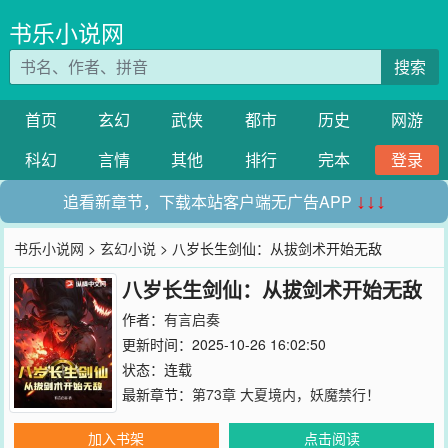
书乐小说网
搜索
首页
玄幻
武侠
都市
历史
网游
科幻
言情
其他
排行
完本
登录
追看新章节，下载本站客户端无广告APP
↓↓↓
书乐小说网
>
玄幻小说
> 八岁长生剑仙：从拔剑术开始无敌
八岁长生剑仙：从拔剑术开始无敌
作者：
有言启奏
更新时间：2025-10-26 16:02:50
状态：连载
最新章节：
第73章 大夏境内，妖魔禁行！
加入书架
点击阅读