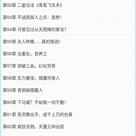
第52章 二星功法《青鸾飞天术》
第53章 不战而屈人之兵：造势！
第54章 可曾见过从天而降的掌法？
第55章 夫人昨晚......真的很润！
第56章 汝妻女，吾养之
第57章 突破三品，幻化穷奇
第58章 实力暴涨，猎魔司来人
第59章 青铜级猎魔人
第60章 下马威？不如我一剑干脆！
第61章 圣灵教出手，成千上万的白骨
第62章 疯狂杀戮，天蓬元帅出现