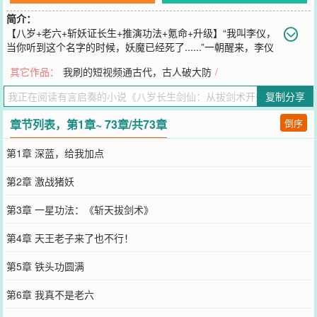
简介：
【八岁+老六+斩妖证长生+推演功法+氪命+升级】“我叫李仪，
当你听到这个名字的时候，妖魔已经死了......”一朝醒来，李仪
穿越到这个妖魔吃人的世界。斩杀妖魔，可获得寿元，寿元可用于推
其它作品：
我刷的短视频通古代，古人破大防
/
演功法。从【御剑术】到【万剑归宗】从【风雷剑】到【剑刃风暴】
从【天罡诀】到【剑开天门】......李仪也会纳闷，这寿命怎么越用越
复制分享
多了？某日，禁区复苏，妖皇来袭，神明降世。就在大夏联军誓死抵
抗之时，李仪一人踏立九霄。我不知道这是哪里，我也不知道我是
章节列表，第1章~ 73章/共73章
倒序
谁，我只知道我要大开杀戒了！随手一剑斩杀上万妖魔，举世皆惊!“没
有人比我更懂斩妖！”——李·八岁老六且长生剑仙·仪......本书又名《氪
第1章 深蓝，给我加点
命武道：从斩妖除魔开始无敌》、《谁让他斩妖的》、《八岁斩妖被
嫌弱？反手一拳歼星》《从斩妖开始，肝成武道真君》
第2章 激战猪妖
您要是觉得《
八岁长生剑仙：从拔剑术开始无敌
》还不错的话请不要
忘记向您QQ群和微博微信里的朋友推荐哦！
第3章 一星功法：《斩天拔剑术》
第4章 天王老子来了也不行！
第5章 铁头功圆满
第6章 我真不是老六