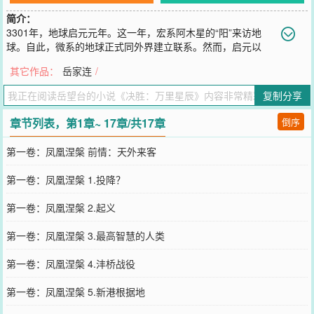
简介：
3301年，地球启元元年。这一年，宏系阿木星的“阳”来访地
球。自此，微系的地球正式同外界建立联系。然而，启元以
后，灾难却逐步向地球降临......
其它作品：
岳家连
/
您要是觉得《
决胜：万里星辰
》还不错的话请不要忘记向您QQ群和微
博微信里的朋友推荐哦！
复制分享
章节列表，第1章~ 17章/共17章
倒序
第一卷：凤凰涅槃 前情：天外来客
第一卷：凤凰涅槃 1.投降？
第一卷：凤凰涅槃 2.起义
第一卷：凤凰涅槃 3.最高智慧的人类
第一卷：凤凰涅槃 4.沣桥战役
第一卷：凤凰涅槃 5.新港根据地