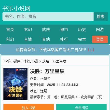
书乐小说网
搜索
首页
玄幻
武侠
都市
历史
网游
科幻
言情
其他
排行
完本
登录
追看新章节，下载本站客户端无广告APP
↓↓↓
书乐小说网
>
科幻小说
> 决胜：万里星辰
决胜：万里星辰
作者：
岳望台
更新时间：2025-11-24 23:44:31
状态：连载
最新章节：
第一卷：凤凰涅槃 16.攻克秦都（下）
加入书架
点击阅读